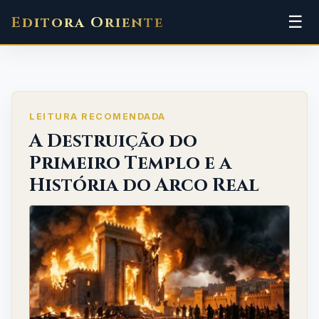
Pular
Men
☰
Editora Oriente
para
o
conteúdo
LEITURA RECOMENDADA
A Destruição do
Primeiro Templo e a
História do Arco Real